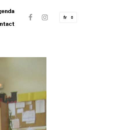
genda
ntact