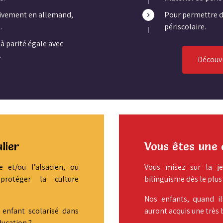
sivement en allemand,
Pour permettre de
.
périscolaire.
 à parité égale avec
.
Découv
lier
Vous êtes une 
 et/ou l’alsacien, ou
Vous misez sur la je
protéger la culture
bilinguisme dès le plus
Nos enfants, quand il
 enfant scolarisé dans
auront acquis une très
ducation ?