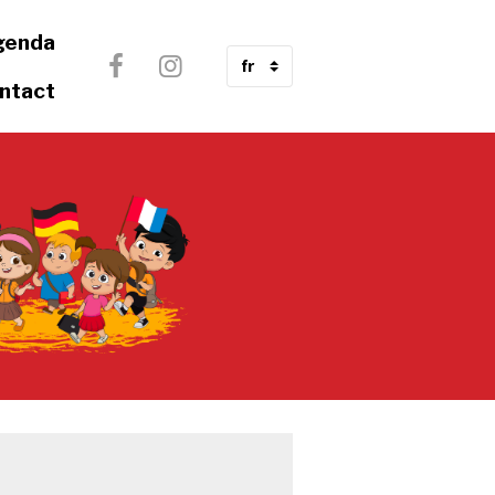
genda
ntact