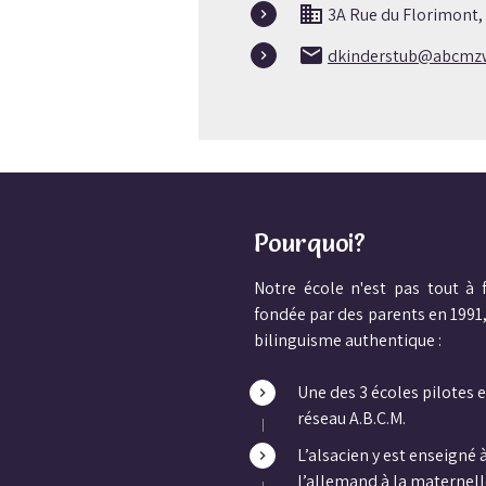
3A Rue du Florimont,
dkinderstub@abcmzw
Pourquoi?
Notre école n'est pas tout à 
fondée par des parents en 1991,
bilinguisme authentique :
Une des 3 écoles pilotes 
réseau A.B.C.M.
L’alsacien y est enseigné 
l’allemand à la maternell