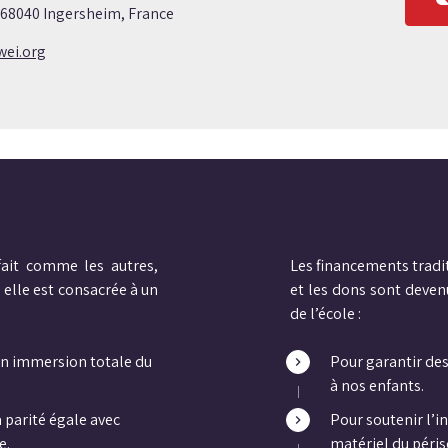
 68040 Ingersheim, France
ei.org
fait comme les autres,
Les financements tradi
 elle est consacrée à un
et les dons sont deven
de l’école :
en immersion totale du
Pour garantir des
à nos enfants.
à parité égale avec
Pour soutenir l’
e.
matériel du péris