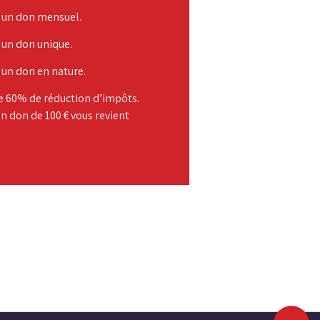
e un don mensuel.
 un don unique.
 un don en nature.
de 60% de réduction d’impôts.
un don de 100 € vous revient