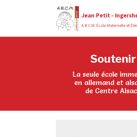
Jean Petit - Ingersh
A.B.C.M. École Maternelle et Él
Soutenir
La seule école imme
en allemand et als
de Centre Alsa