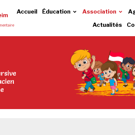
Accueil
Éducation
Association
A
eim
Actualités
Co
émentaire
rsive
acien
ce