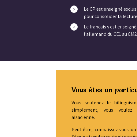
Le CP est enseigné exclu
pour consolider la lecture
Le francais y est enseigné
l’allemand du CE1 au CM2
Vous êtes un particu
Vous soutenez le bilinguisme
simplement, vous voulez 
alsacienne.
Peut-être, connaissez-vous un
l’école et voulez soutenir son é