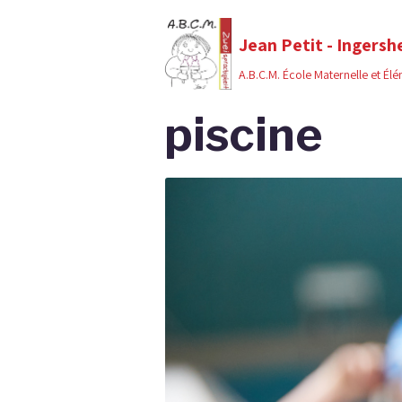
Jean Petit - Ingersh
A.B.C.M. École Maternelle et Él
piscine