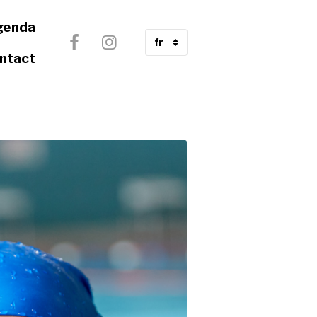
genda
ntact