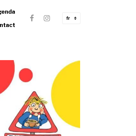
genda
ntact