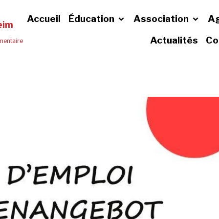
Accueil
Éducation
Association
A
eim
Actualités
Co
émentaire