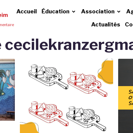
Accueil
Éducation
Association
A
eim
Actualités
Co
émentaire
e cecilekranzergm