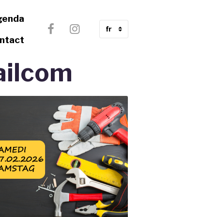
genda
ntact
ailcom