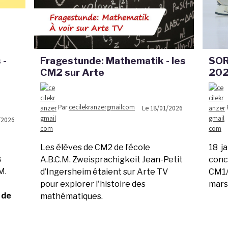
 -
Fragestunde: Mathematik - les
SOR
CM2 sur Arte
20
Par
cecilekranzergmailcom
Le 18/01/2026
/2026
Les élèves de CM2 de l’école
18 ja
s
A.B.C.M. Zweisprachigkeit Jean-Petit
conc
M.
d’Ingersheim étaient sur Arte TV
CM1/
pour explorer l'histoire des
mars
 de
mathématiques.