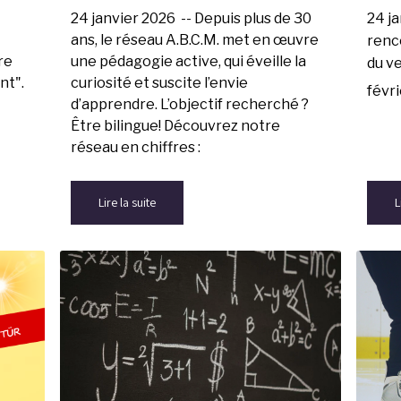
24 janvier 2026 -- Depuis plus de 30
24 ja
ans, le réseau A.B.C.M. met en œuvre
renc
re
une pédagogie active, qui éveille la
du v
nt".
curiosité et suscite l’envie
févri
d’apprendre. L’objectif recherché ?
Être bilingue!
Découvrez notre
réseau en chiffres :
Lire la suite
L