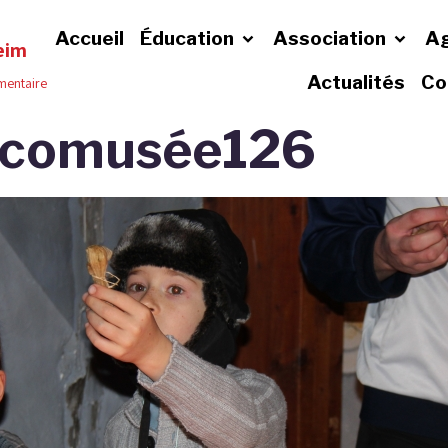
Accueil
Éducation
Association
A
eim
Actualités
Co
émentaire
Ecomusée126