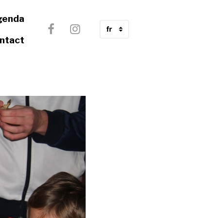
genda
ntact