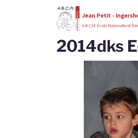
Jean Petit - Ingersh
A.B.C.M. École Maternelle et Él
2014dks 