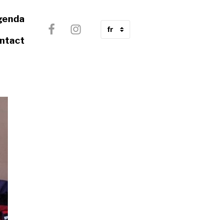
genda
ntact