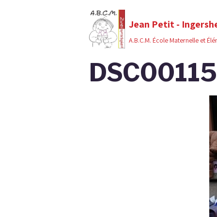
Jean Petit - Ingersh
A.B.C.M. École Maternelle et Él
DSC00115