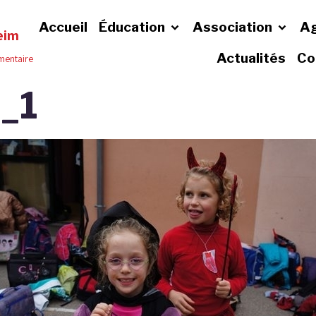
Accueil
Éducation
Association
A
eim
Actualités
Co
émentaire
_1