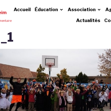
Accueil
Éducation
Association
A
eim
Actualités
Co
émentaire
_1