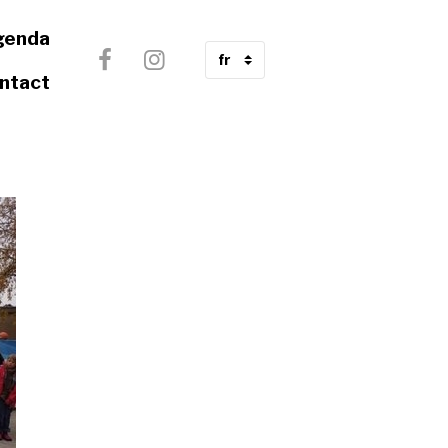
genda
ntact