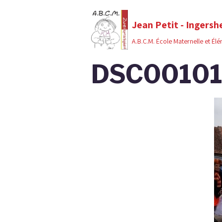
Jean Petit - Ingersh
A.B.C.M. École Maternelle et Él
DSC00101