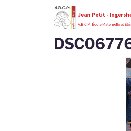
Jean Petit - Ingersh
A.B.C.M. École Maternelle et Él
DSC0677