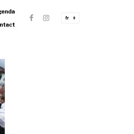
genda
ntact