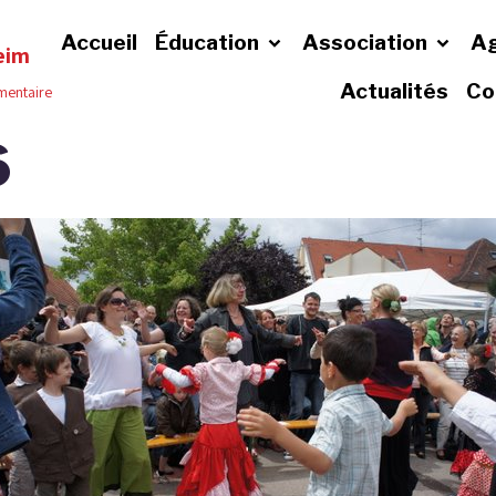
Accueil
Éducation
Association
A
eim
Actualités
Co
émentaire
6