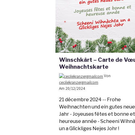
Wìnschkàrt – Carte de Vœu
Weihnachtskarte
Von
cecilekranzergmailcom
Am 20/12/2024
21 décembre 2024 --
Frohe
Weihnachten und ein gutes neue
Jahr -
Joyeuses fêtes et bonne et
heureuse année -
Scheeni Wihn
un a Glìckliges Nejes Johr !