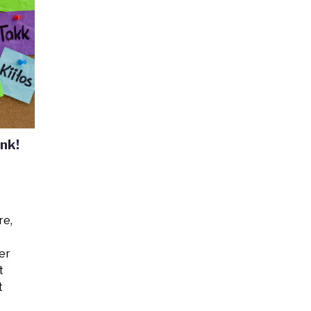
nk!
re,
er
t
t