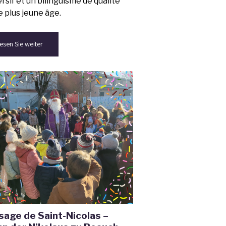
sif et un bilinguisme de qualité
e plus jeune âge.
esen Sie weiter
sage de Saint-Nicolas –