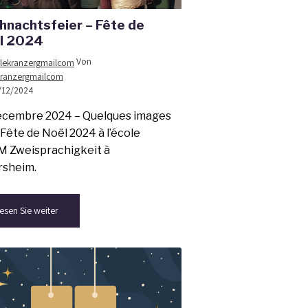
hnachtsfeier – Fête de
l 2024
Von
kranzergmailcom
/12/2024
écembre 2024 – Quelques images
 Fête de Noël 2024 à l’école
 Zweisprachigkeit à
rsheim.
esen Sie weiter