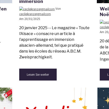
immersion
fen
Wei
Von
Noë
cecilekranzergmailcom
Am 20/01/2025
cecile
20 janvier 2025 --
Le magazine
« Toute
Am 20
l’Alsace » consacre un article à
l’apprentissage en immersion
20 d
.
alsacien-allemand, tel que pratiqué
de la
dans les écoles du réseau A.B.C.M.
ABCM
Zweisprachigkeit.
Inge
Lesen Sie weiter
L