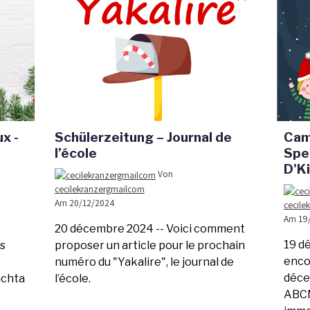
x -
Schülerzeitung – Journal de
Cam
l’école
Spe
D'K
Von
cecilekranzergmailcom
Am 20/12/2024
cecile
Am 19
20 décembre 2024 --
Voici comment
19 d
s
proposer un article pour le prochain
encor
numéro du "Yakalire", le journal de
déce
àchta
l’école.
ABCM