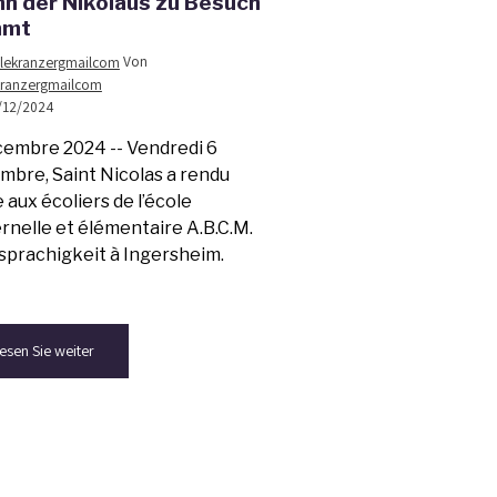
n der Nikolaus zu Besuch
mmt
Von
kranzergmailcom
/12/2024
cembre 2024 --
Vendredi 6
mbre, Saint Nicolas a rendu
e aux écoliers de l’école
rnelle et élémentaire A.B.C.M.
sprachigkeit à Ingersheim.
esen Sie weiter