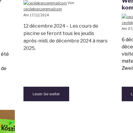
r
Wen
Von
ko
cecilekranzergmailcom
Am 17/12/2024
cecile
12 décembre 2024 – Les cours de
Am 07
piscine se feront tous les jeudis
6 dé
après-midi, de décembre 2024 à mars
déce
2025.
visit
 été
mate
Zwei
 de
Lesen Sie weiter
L