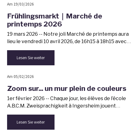
Am 19/03/2026
Frühlingsmarkt｜Marché de
printemps 2026
19 mars 2026 --
Notre joli Marché de printemps aura
lieu le vendredi 10 avril 2026, de 16h15 à 18h15 avec
comme chaque année des exposants et des produits
de qualité.
Lesen Sie weiter
Am 05/02/2026
Zoom sur... un mur plein de couleurs
1er février 2026 --
Chaque jour, les élèves de l’école
A.B.C.M. Zweisprachigkeit à Ingersheim jouent
devant deux fresques murales pleines de couleurs…
L’auteur nous vient d’Amérique, plus
Lesen Sie weiter
particulièrement des Caraïbes... Voyageons avec lui
autour des continents !