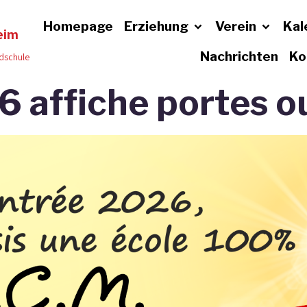
Homepage
Erziehung
Verein
Kal
eim
Nachrichten
Ko
dschule
 affiche portes ou