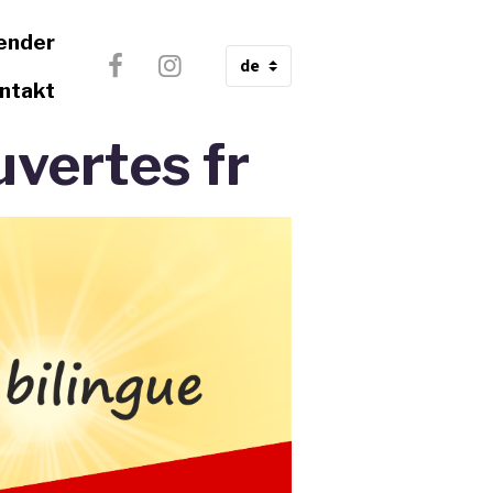
ender
ntakt
vertes fr