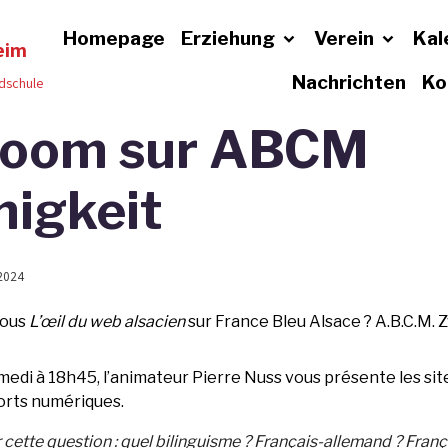
Homepage
Erziehung
Verein
Kal
eim
Nachrichten
Ko
dschule
 zoom sur ABCM
higkeit
2024
vous
L’œil du web alsacien
sur France Bleu Alsace ? A.B.C.M. Z
medi à 18h45, l’animateur Pierre Nuss vous présente les sites
ports numériques.
 cette question : quel bilinguisme ? Français-allemand ? Fra