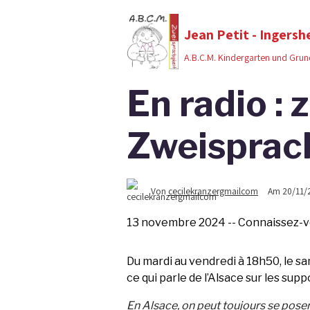
Jean Petit - Ingersh
A.B.C.M. Kindergarten und Grun
En radio :
Zweisprac
Von
cecilekranzergmailcom
Am 20/11/
13 novembre 2024 -- Connaissez-
Du mardi au vendredi à 18h50, le sa
ce qui parle de l’Alsace sur les sup
En Alsace, on peut toujours se poser