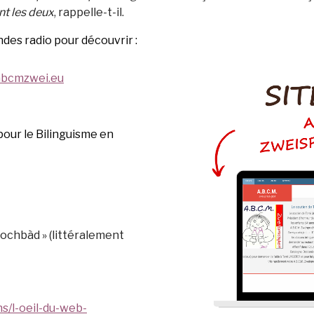
nt les deux
, rappelle-t-il.
ndes radio pour découvrir :
abcmzwei.eu
 pour le Bilinguisme en
prochbàd » (littéralement
s/l-oeil-du-web-