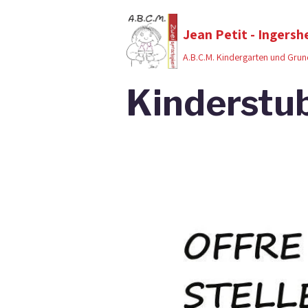
Jean Petit - Ingersh
A.B.C.M. Kindergarten und Grun
Kinderstu