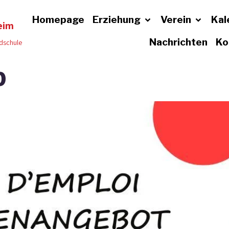
Homepage
Erziehung
Verein
Kal
eim
Nachrichten
Ko
dschule
b